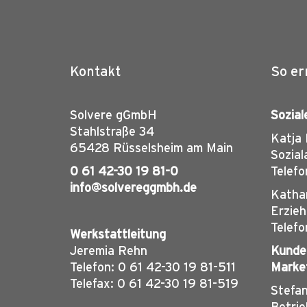
Kontakt
So er
Solvere gGmbH
Sozial
Stahlstraße 34
Katja K
65428 Rüsselsheim am Main
Sozial
0 61 42-30 19 81-0
Telefo
info@solvereggmbh.de
Kathar
Erzie
Telefo
Werkstattleitung
Jeremia Rehn
Kunde
Telefon: 0 61 42-30 19 81-511
Marke
Telefax: 0 61 42-30 19 81-519
Stefan
Betrie